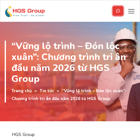
Bỏ
qua
nội
dung
“Vững lộ trình – Đón lộc
xuân”: Chương trình tri ân
đầu năm 2026 từ HGS
Group
Trang chủ
»
Tin tức
»
“Vững lộ trình – Đón lộc xuân”:
Chương trình tri ân đầu năm 2026 từ HGS Group
HGS Group